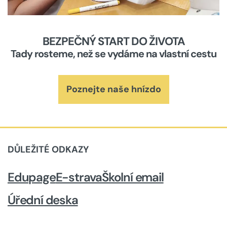
BEZPEČNÝ START DO ŽIVOTA
Tady rosteme, než se vydáme na vlastní cestu
Poznejte naše hnízdo
DŮLEŽITÉ ODKAZY
Edupage
E-strava
Školní email
Úřední deska